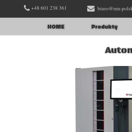
+48 601 238 361
biuro@nm-pols
HOME
Produkty
Autom