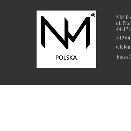
NM-Po
ul. Flo
44-178
NIP 64
telefo
biuro